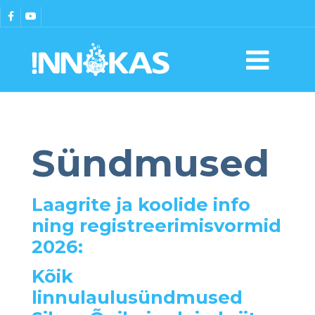
Sündmused
Laagrite ja koolide info
ning registreerimisvormid
2026:
Kõik
linnulaulusündmused