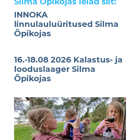
Silma Õpikojas leiad siit:
INNOKA
linnulauluüritused Silma
Õpikojas
16.-18.08 2026 Kalastus- ja
looduslaager Silma
Õpikojas